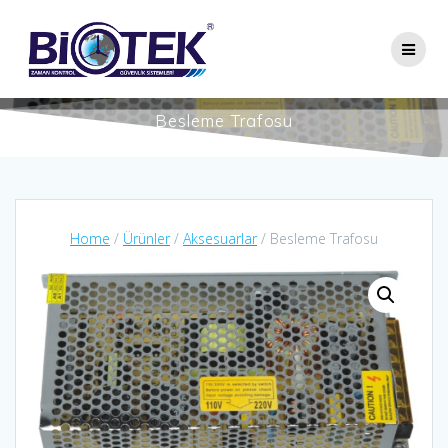
Skip
to
content
Besleme Trafosu
Home
/
Ürünler
/
Aksesuarlar
/ Besleme Trafosu